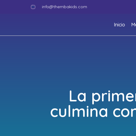
info@thembakids.com
Inicio
M
La prime
culmina con