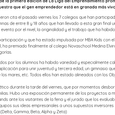
l de la primera edición de La Liga del Emprendimiento pro
estra que el gen emprendedor está en granada más vivo
ieron cita el pasado viernes los 7 colegios que han particip
as de entre 8 y 18 años que han llevado a esta gran final u
vento por el nivel, la originalidad y el trabajo que ha habido
 participación y que ha estado impulsada por MBA Kids con el
al, ha premiado finalmente al colegio Novaschool Medina El
gorías.
dos por los alumnos ha habido variedad y especialmente cali
plicación para unir juventud y tercera edad, un gimnasio qu
 los mares, etc. Todos ellos han estado alineados con los O
nético durante la tarde del viernes, que por momentos desbor
amilias. Hubo una exposición permanente de los proyectos a 
s ante los visitantes de la feria y el jurado que los evaluaba
quipos sus ideas empresariales a unos supuestos inversores 
(Delta, Gamma, Beta, Alpha y Zeta)