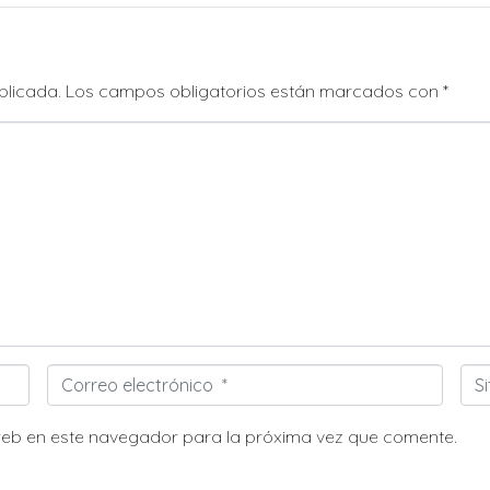
blicada.
Los campos obligatorios están marcados con
*
Correo
Siti
electrónico
we
*
web en este navegador para la próxima vez que comente.