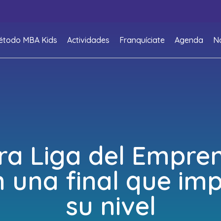
étodo MBA Kids
Actividades
Franquíciate
Agenda
No
ra Liga del Empre
 una final que im
su nivel