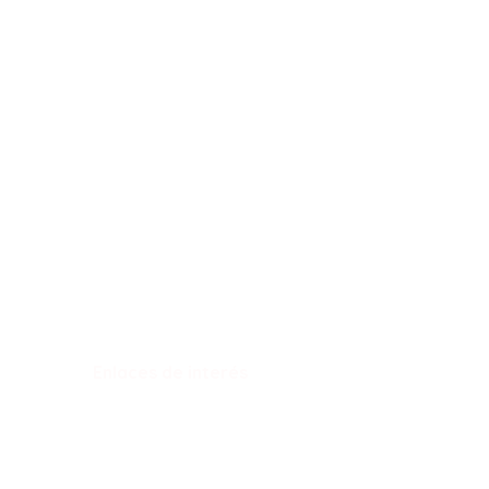
Enlaces de interés
Política de privacidad
Aviso Legal