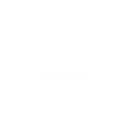
Método MBA Kids
Nuestros cursos
Franquíciate
Trabaja con nosotros
Contacto
Enlaces de interés
Política de privacidad
Aviso Legal
Política de cookies
Términos y condiciones de venta on-line