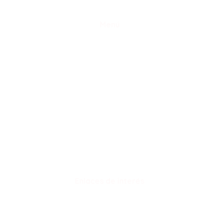
Menú
Método MBA Kids
Nuestros cursos
Franquíciate
Trabaja con nosotros
Contacto
Enlaces de interés
Política de privacidad