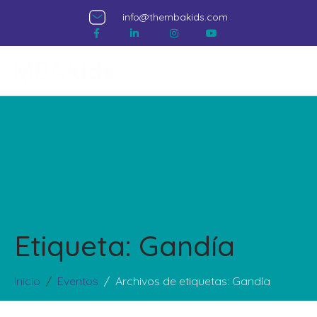
info@thembakids.com
MÉTODO MBA KIDS
Etiqueta:
Gandía
Inicio
Eventos
Archivos de etiquetas: Gandía